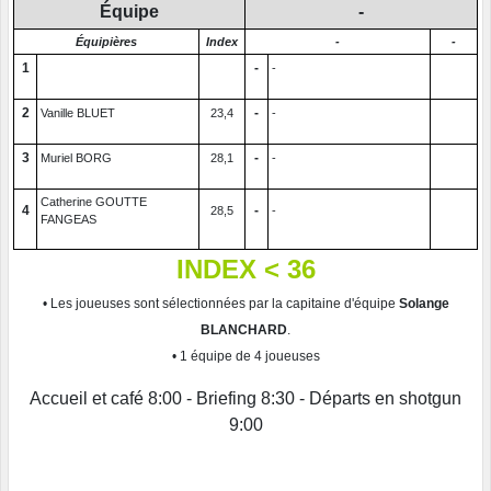
Équipe
-
Équipières
Index
-
-
1
-
-
2
-
Vanille BLUET
23,4
-
3
-
Muriel BORG
28,1
-
Catherine GOUTTE
4
-
28,5
-
FANGEAS
INDEX < 36
• Les joueuses sont sélectionnées par la capitaine d'équipe
Solange
BLANCHARD
.
• 1 équipe de 4 joueuses
Accueil et café 8:00 - Briefing 8:30 - Départs en shotgun
9:00