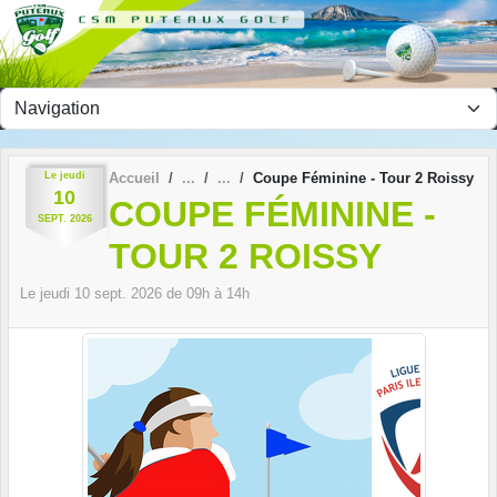
Panneau de gestion des cookies
Le
jeudi
Accueil
Coupe Féminine - Tour 2 Roissy
10
COUPE FÉMININE -
SEPT.
2026
TOUR 2 ROISSY
Le
jeudi
10
sept.
2026
de 09h à 14h