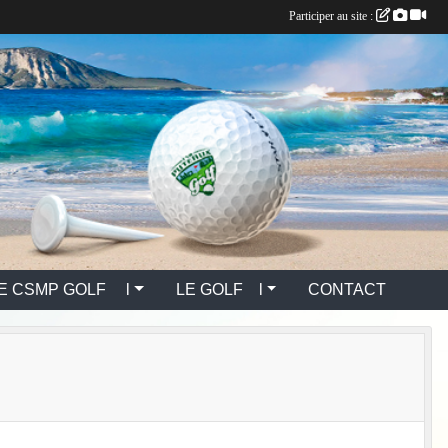
Participer au site :
E CSMP GOLF l
LE GOLF l
CONTACT