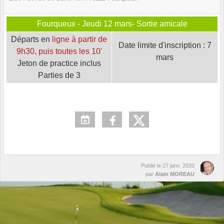
Fourqueux - Jeudi 12 mars- Sortie amicale
Départs en
ligne à partir de
Date limite d'inscription : 7
9h30, puis toutes les 10'
mars
Jeton de practice inclus
Parties de 3
Publié le
27 janv. 2020
par
Alain MOREAU