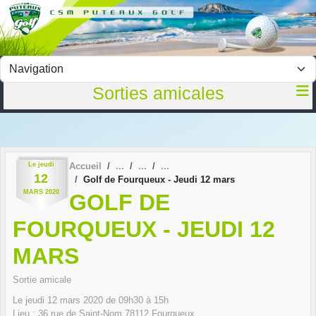
Panneau de gestion des cookies
Sorties amicales
Le
jeudi
Accueil
12
Golf de Fourqueux - Jeudi 12 mars
MARS
2020
GOLF DE
FOURQUEUX - JEUDI 12
MARS
Sortie amicale
Le
jeudi
12
mars
2020
de 09h30 à 15h
Lieu :
36 rue de Saint-Nom
78112
Fourqueux