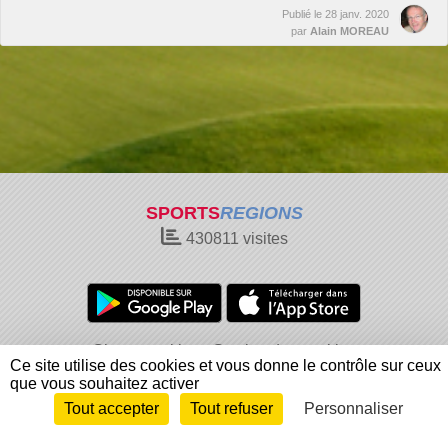
Publié le
28 janv. 2020
par
Alain MOREAU
SPORTS
REGIONS
430811
visites
Charte cookies
Gestion des cookies
Ce site utilise des cookies et vous donne le contrôle sur ceux
Informations légales
Signaler un contenu inapproprié
que vous souhaitez activer
Tout accepter
Tout refuser
Personnaliser
Envie de participer ?
Connexion