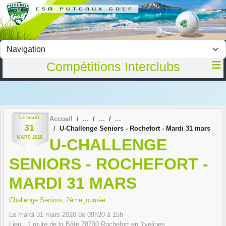
Panneau de gestion des cookies
Compétitions Interclubs
Le
mardi
Accueil
31
U-Challenge Seniors - Rochefort - Mardi 31 mars
MARS
2020
U-CHALLENGE
SENIORS - ROCHEFORT -
MARDI 31 MARS
Challenge Seniors, 2ème journée
Le
mardi
31
mars
2020
de 09h30 à 15h
Lieu :
1 route de la Bâte
78730
Rochefort en Yvelines