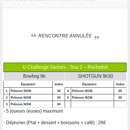
RENCONTRE ANNULÉE
U Challenge Seniors - Tour 2 -- Rochefort
Briefing 9h
SHOTGUN 9h30
Équipiers
Index
Équipiers
Index
1
Prénom NOM
00
4
Prénom NOM
00
2
Prénom NOM
00
5
Prénom NOM
00
3
Prénom NOM
00
- 5 joueurs (euses) maximum
- Déjeuner (Plat + dessert + boissons + café) : 26€