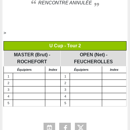
RENCONTRE ANNULÉE
>
U Cup - Tour 2
MASTER (Brut) -
OPEN (Net) -
ROCHEFORT
FEUCHEROLLES
Équipiers
Index
Équipiers
Index
1
1
2
2
3
3
4
4
5
5