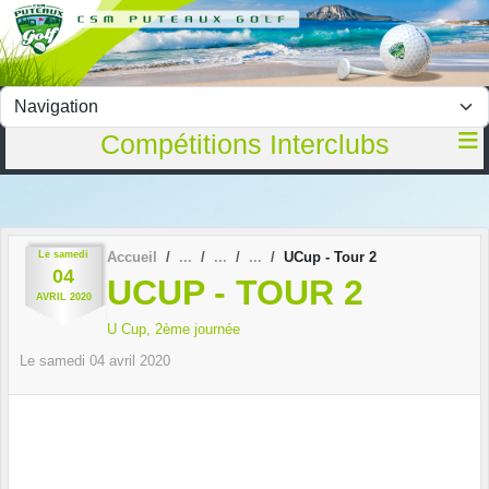
Panneau de gestion des cookies
Compétitions Interclubs
Le
samedi
Accueil
UCup - Tour 2
04
UCUP - TOUR 2
AVRIL
2020
U Cup, 2ème journée
Le
samedi
04
avril
2020