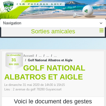
Panneau de gestion des cookies
Sorties amicales
Le
dimanche
Accueil
31
Golf National Albatros et Aigle
MAI
2020
GOLF NATIONAL
ALBATROS ET AIGLE
Le
dimanche
31
mai
2020
de 14h30 à 15h15
Lieu :
2 avenue du golf
78280
Guyancourt
Voici le document des gestes