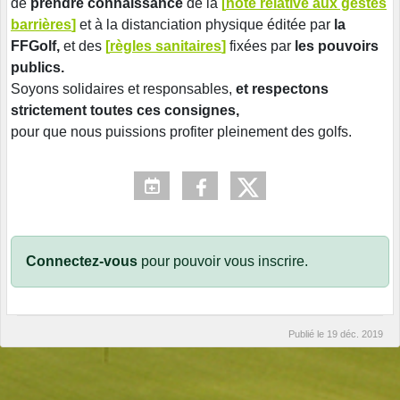
de
prendre connaissance
de la
[
note relative aux gestes
barrières
]
et à la distanciation physique éditée par
la
FFGolf,
et des
[
règles sanitaires
]
fixées par
les pouvoirs
publics.
Soyons solidaires et responsables,
et respectons
strictement toutes ces consignes,
pour que nous puissions profiter pleinement des golfs.
Connectez-vous
pour pouvoir vous inscrire.
Publié le
19 déc. 2019