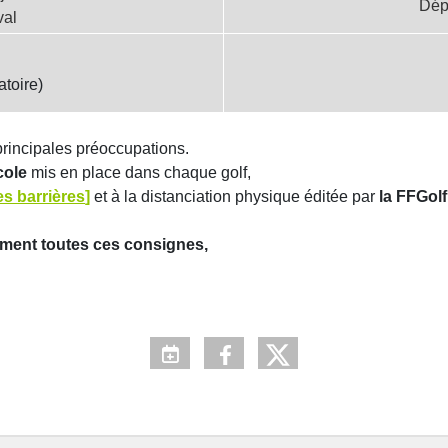
Dép
val
atoire)
principales préoccupations.
ocole
mis en place dans chaque golf,
es barrières
]
et à la distanciation physique éditée par
la FFGolf
ement toutes ces consignes,