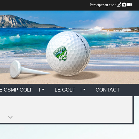
Participer au site :
E CSMP GOLF l
LE GOLF l
CONTACT