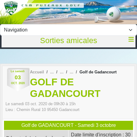
Panneau de gestion des cookies
Sorties amicales
Le
samedi
Accueil
Golf de Gadancourt
03
GOLF DE
OCT.
2020
GADANCOURT
Le
samedi
03
oct.
2020
de 09h30 à 15h
Lieu :
Chemin Rural 10
95450
Gadancourt
Golf de GADANCOURT - Samedi 3 octobre
Date limite d'inscription : 30