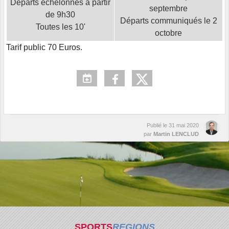
Départs échelonnés à partir
septembre
de 9h30
Départs communiqués le 2
Toutes les 10'
octobre
Tarif public 70 Euros.
Publié le
31 mai 2020
par
Martin LENCLUD
SPORTS
REGIONS