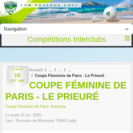
Panneau de gestion des cookies
Compétitions Interclubs
Le
jeudi
Accueil
15
Coupe Féminine de Paris - Le Prieuré
OCT.
2020
COUPE FÉMININE DE
PARIS - LE PRIEURÉ
Coupe Féminine de Paris, Automne
Le
jeudi
15
oct.
2020
Lieu :
Domaine de Montcient
78440
Sailly