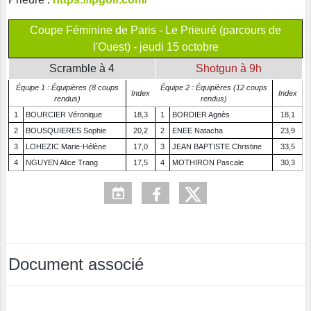
Coupe Féminine de Paris - Le Prieuré (parcours de
l'Ouest) - jeudi 15 octobre
Scramble à 4
Shotgun à 9h
Équipe 1 : Équipières (8 coups
Équipe 2 : Équipières (12 coups
Index
Index
rendus)
rendus)
1
BOURCIER Véronique
18,3
1
BORDIER Agnès
18,1
2
BOUSQUIERES Sophie
20,2
2
ENEE Natacha
23,9
3
LOHEZIC Marie-Hélène
17,0
3
JEAN BAPTISTE Christine
33,5
4
NGUYEN Alice Trang
17,5
4
MOTHIRON Pascale
30,3
Document associé