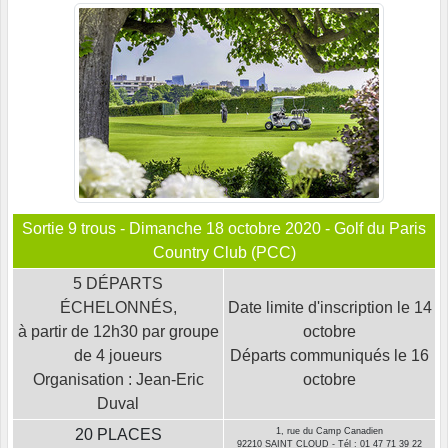
Sortie 9 trous - Dimanche 18 octobre 2020 - Golf du Paris
Country Club (PCC)
5 DÉPARTS
ÉCHELONNÉS,
Date limite d'inscription le 14
à partir de 12h30 par groupe
octobre
de 4 joueurs
Départs communiqués le 16
Organisation : Jean-Eric
octobre
Duval
20 PLACES
1, rue du Camp Canadien
92210 SAINT CLOUD - Tél : 01 47 71 39 22