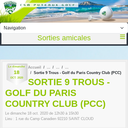
Panneau de gestion des cookies
Sorties amicales
Le
dimanche
Accueil
18
Sortie 9 Trous - Golf du Paris Country Club (PCC)
OCT.
2020
SORTIE 9 TROUS -
GOLF DU PARIS
COUNTRY CLUB (PCC)
Le
dimanche
18
oct.
2020
de 12h30 à 15h30
Lieu :
1 rue du Camp Canadien
92210
SAINT CLOUD