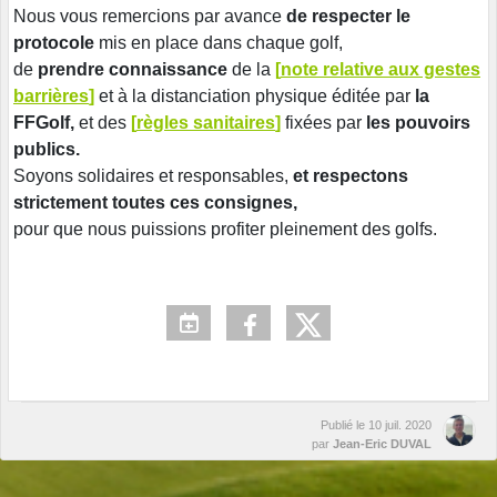
Nous vous remercions par avance
de respecter le
protocole
mis en place dans chaque golf,
de
prendre connaissance
de la
[
note relative aux gestes
barrières
]
et à la distanciation physique éditée par
la
FFGolf,
et des
[
règles sanitaires
]
fixées par
les pouvoirs
publics.
Soyons solidaires et responsables,
et respectons
strictement toutes ces consignes,
pour que nous puissions profiter pleinement des golfs.
Publié le
10 juil. 2020
par
Jean-Eric DUVAL