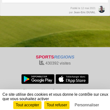
Publié le
12 mai 2021
par
Jean-Eric DUVAL
SPORTS
REGIONS
430392
visites
Charte cookies
Gestion des cookies
Ce site utilise des cookies et vous donne le contrôle sur ceux
Informations légales
Signaler un contenu inapproprié
que vous souhaitez activer
Tout accepter
Tout refuser
Personnaliser
Envie de participer ?
Connexion