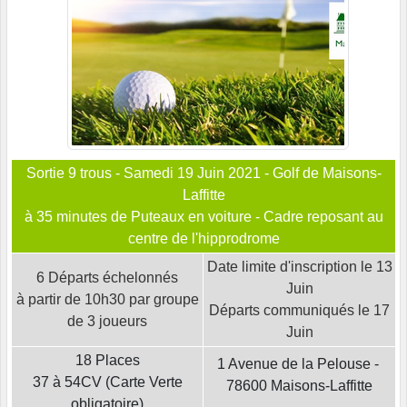
Sortie 9 trous - Samedi 19 Juin 2021 - Golf de Maisons-
Laffitte
à 35 minutes de Puteaux en voiture - Cadre reposant au
centre de l'hipprodrome
Date limite d'inscription le 13
6 Départs échelonnés
Juin
à partir de 10h30 par groupe
Départs communiqués le 17
de 3 joueurs
Juin
18 Places
1 Avenue de la Pelouse -
37 à 54CV (Carte Verte
78600 Maisons-Laffitte
obligatoire)