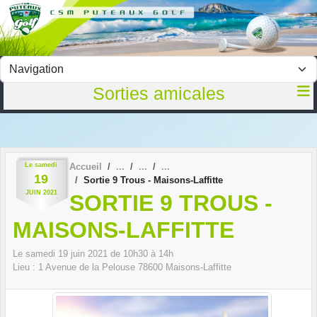
Panneau de gestion des cookies
Sorties amicales
Le
samedi
Accueil
19
Sortie 9 Trous - Maisons-Laffitte
JUIN
2021
SORTIE 9 TROUS -
MAISONS-LAFFITTE
Le
samedi
19
juin
2021
de 10h30 à 14h
Lieu :
1 Avenue de la Pelouse
78600
Maisons-Laffitte