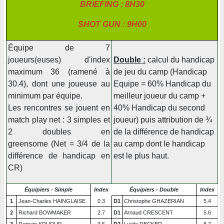
BRIEFING : 8H30
SHOT GUN : 9H00
Équipe de 7
joueurs(euses) d'index
Double :
calcul du handicap
maximum 36 (ramené à
de jeu du camp (Handicap
30.4), dont une joueuse au
Equipe = 60% Handicap du
minimum par équipe.
meilleur joueur du camp +
Les rencontres se jouent en
40% Handicap du second
match play net : 3 simples et
joueur) puis attribution de ¾
2 doubles en
de la différence de handicap
greensome (Net = 3/4 de la
au camp dont le handicap
différence de handicap en
est le plus haut.
CR)
Équipiers - Simple
Index
Équipiers - Double
Index
1
Jean-Charles HAINGLAISE
0.3
D1
Christophe GHAZERIAN
5.4
2
Richard BOWMAKER
2.7
D1
Arnaud CRESCENT
5.6
3
Romain KRUDUP
3.5
D2
Lucile DECKER
8.7