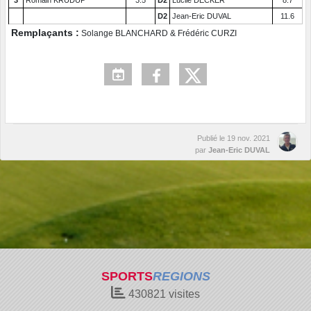
D2
Jean-Eric DUVAL
11.6
Remplaçants :
Solange BLANCHARD & Frédéric CURZI
Publié le
19 nov. 2021
par
Jean-Eric DUVAL
SPORTS
REGIONS
430821
visites