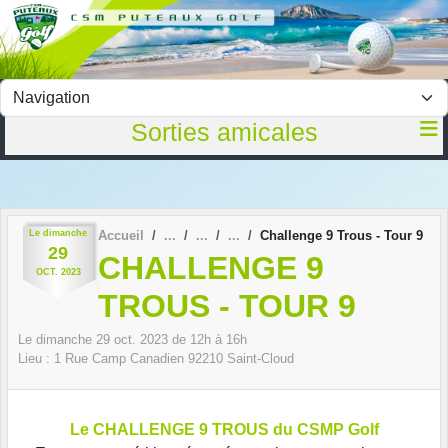
Panneau de gestion des cookies
Sorties amicales
Le
dimanche
Accueil
Challenge 9 Trous - Tour 9
29
CHALLENGE 9
OCT.
2023
TROUS - TOUR 9
Le
dimanche
29
oct.
2023
de 12h à 16h
Lieu :
1 Rue Camp Canadien
92210
Saint-Cloud
Le CHALLENGE 9 TROUS du CSMP Golf