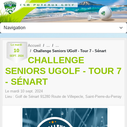
Panneau de gestion des cookies
Le
mardi
Accueil
10
Challenge Seniors UGolf - Tour 7 - Sénart
SEPT.
2024
CHALLENGE
SENIORS UGOLF - TOUR 7
- SÉNART
Le
mardi
10
sept.
2024
Lieu :
Golf de Sénart
91280
Route de Villepecle, Saint-Pierre-du-Perray