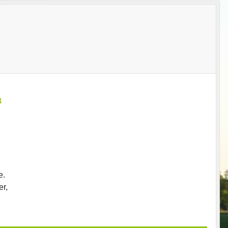
8
e.
er,