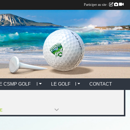
Participer au site :
E CSMP GOLF l
LE GOLF l
CONTACT
PE