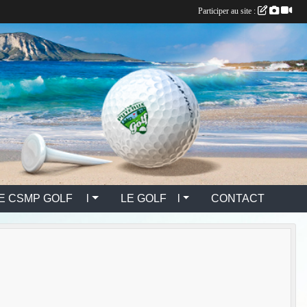
Participer au site :
E CSMP GOLF l
LE GOLF l
CONTACT