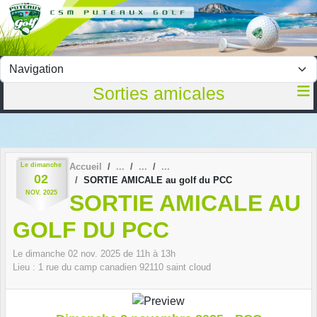
Panneau de gestion des cookies
Sorties amicales
Le
dimanche
Accueil
02
SORTIE AMICALE au golf du PCC
NOV.
2025
SORTIE AMICALE AU
GOLF DU PCC
Le
dimanche
02
nov.
2025
de 11h à 13h
Lieu :
1 rue du camp canadien
92110
saint cloud