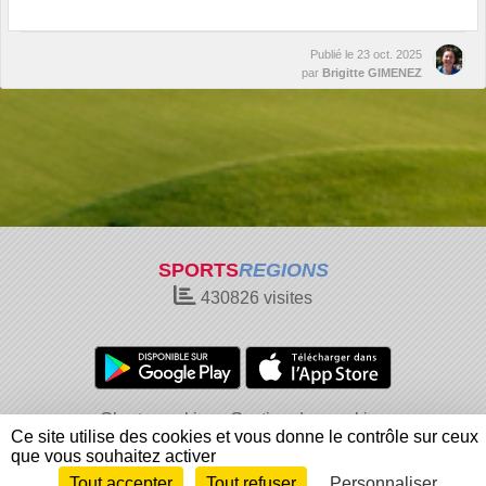
Publié le
23 oct. 2025
par
Brigitte GIMENEZ
SPORTS
REGIONS
430826
visites
Charte cookies
Gestion des cookies
Ce site utilise des cookies et vous donne le contrôle sur ceux
Informations légales
Signaler un contenu inapproprié
que vous souhaitez activer
Tout accepter
Tout refuser
Personnaliser
Envie de participer ?
Connexion