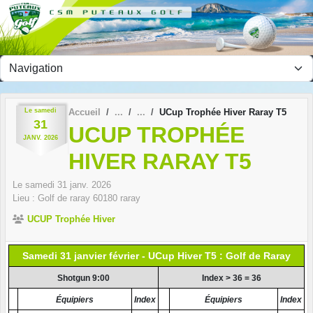
Panneau de gestion des cookies
Le
samedi
Accueil
UCup Trophée Hiver Raray T5
31
UCUP TROPHÉE
JANV.
2026
HIVER RARAY T5
Le
samedi
31
janv.
2026
Lieu :
Golf de raray
60180
raray
UCUP Trophée Hiver
Samedi 31 janvier février - UCup Hiver T5 : Golf de Raray
Shotgun 9:00
Index > 36 = 36
Équipiers
Index
Équipiers
Index