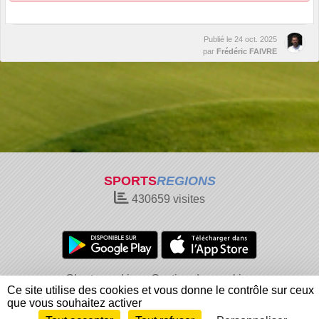
Publié le
24 oct. 2025
par
Frédéric FAIVRE
SPORTS
REGIONS
430659
visites
Charte cookies
Gestion des cookies
Ce site utilise des cookies et vous donne le contrôle sur ceux
Informations légales
Signaler un contenu inapproprié
que vous souhaitez activer