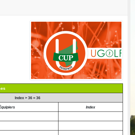
nes
Index > 36 = 36
Équipiers
Index