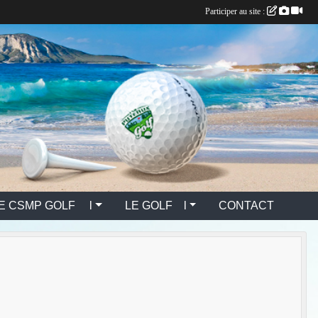
Participer au site :
E CSMP GOLF l
LE GOLF l
CONTACT