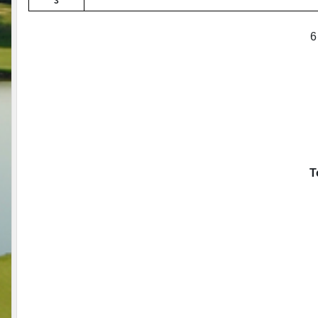
3
6
T