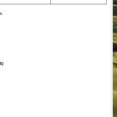
e.
6)