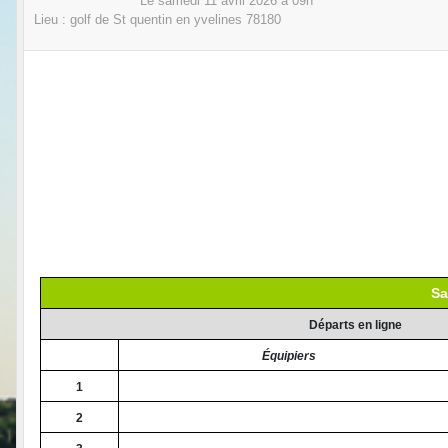
Le
samedi
11
avril
2026
à 09h
Lieu :
golf de St quentin en yvelines
78180
Sa
Départs en ligne
Équipiers
1
2