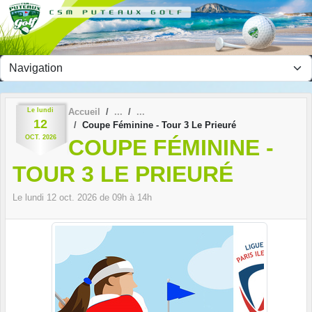
Panneau de gestion des cookies
Le
lundi
Accueil
12
Coupe Féminine - Tour 3 Le Prieuré
OCT.
2026
COUPE FÉMININE -
TOUR 3 LE PRIEURÉ
Le
lundi
12
oct.
2026
de 09h à 14h