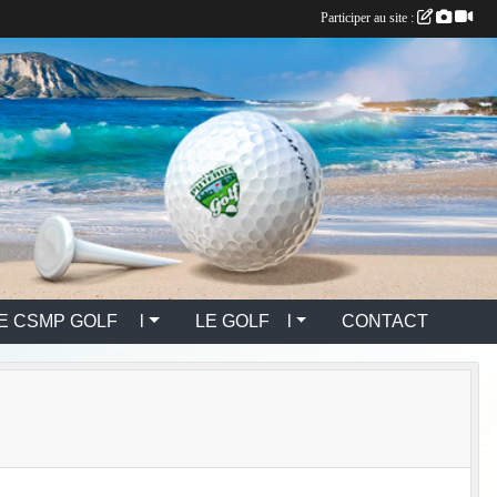
Participer au site :
E CSMP GOLF l
LE GOLF l
CONTACT