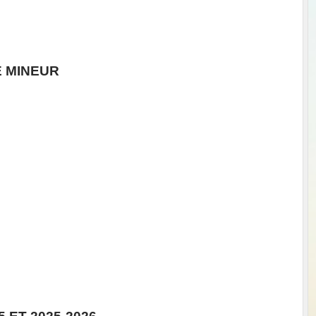
Anderena collection femmes -10%
É MINEUR