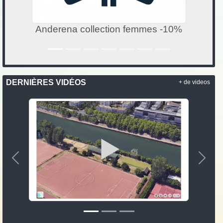
Century 21 " La Doyenne "
DERNIÈRES VIDÉOS
+ de videos
Précedent
Suiva