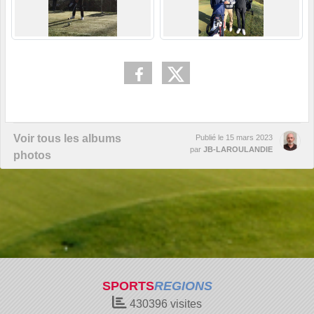
Voir tous les albums
Publié le
15 mars 2023
par
JB-LAROULANDIE
photos
SPORTS
REGIONS
430396
visites