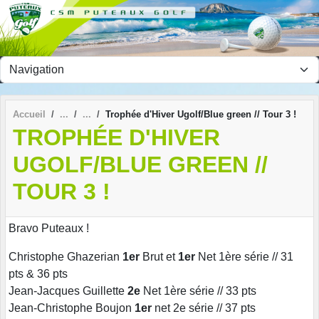
Panneau de gestion des cookies
Accueil
Trophée d'Hiver Ugolf/Blue green // Tour 3 !
TROPHÉE D'HIVER
UGOLF/BLUE GREEN //
TOUR 3 !
Bravo Puteaux !
Christophe Ghazerian
1er
Brut et
1er
Net 1ère série // 31
pts & 36 pts
Jean-Jacques Guillette
2e
Net 1ère série // 33 pts
Jean-Christophe Boujon
1er
net 2e série // 37 pts