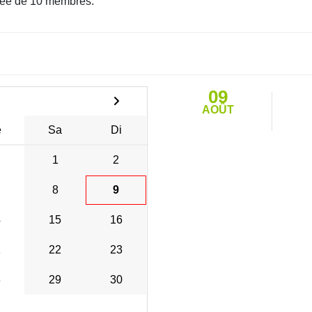
ée de 10 membres.
09
AOÛT
e
Sa
Di
1
2
8
9
4
15
16
1
22
23
8
29
30