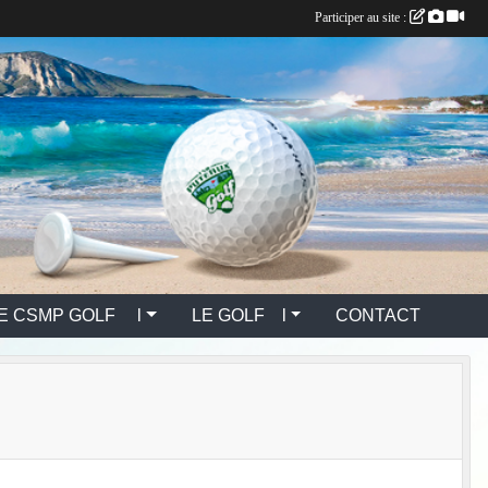
Participer au site :
E CSMP GOLF l
LE GOLF l
CONTACT