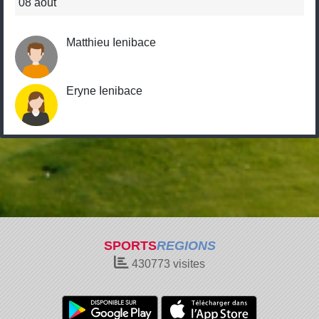
08 août
Matthieu Ienibace
Eryne Ienibace
SPORTS
REGIONS
430773
visites