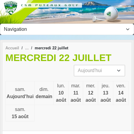
Panneau de gestion des cookies
Accueil
mercredi 22 juillet
MERCREDI 22 JUILLET
lun.
mar.
mer.
jeu.
ven.
sam.
dim.
10
11
12
13
14
Aujourd'hui
demain
août
août
août
août
août
sam.
15 août