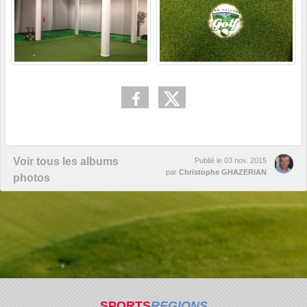
Voir tous les albums
Publié le
03 nov. 2015
par
Christophe GHAZERIAN
photos
SPORTS
REGIONS