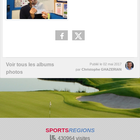
Voir tous les albums
Publié le
02 mai 2017
par
Christophe GHAZERIAN
photos
SPORTS
REGIONS
430964
visites