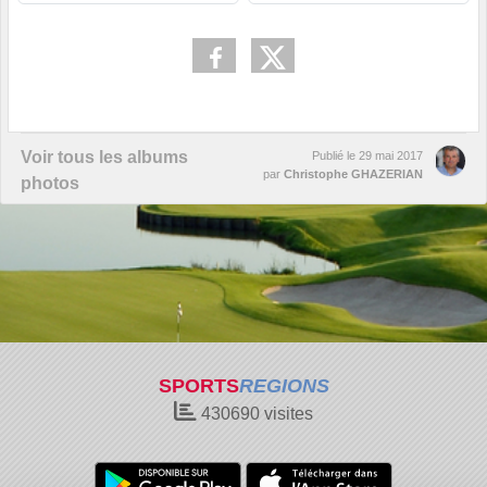
Voir tous les albums
Publié le
29 mai 2017
par
Christophe GHAZERIAN
photos
SPORTS
REGIONS
430690
visites