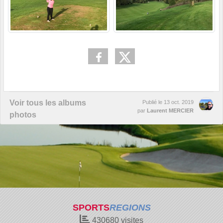
Voir tous les albums
Publié le
13 oct. 2019
par
Laurent MERCIER
photos
SPORTS
REGIONS
430680
visites