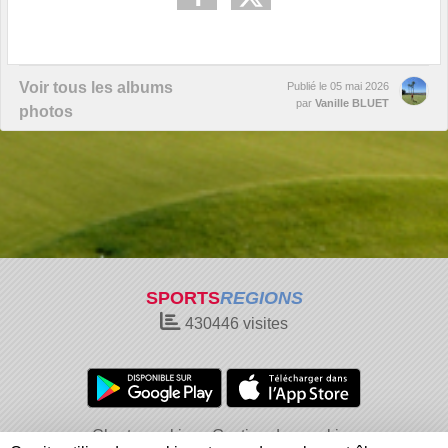
Voir tous les albums
Publié le
05 mai 2026
par
Vanille BLUET
photos
SPORTS
REGIONS
430446
visites
Charte cookies
Gestion des cookies