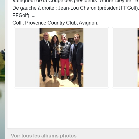
Vainqueur de la Coupe des présidents "André Bleynie" 20
De gauche à droite : Jean-Lou Charon (président FFGolf)
FFGolf) ....
Golf : Provence Country Club, Avignon.
Voir tous les albums photos