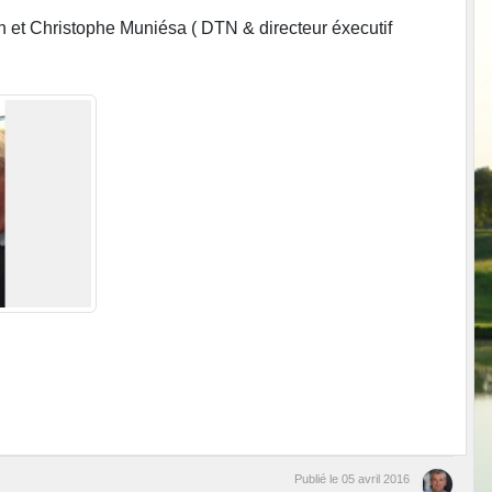
 et Christophe Muniésa ( DTN & directeur éxecutif
Publié le
05 avril 2016