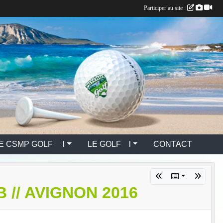
Participer au site :
E CSMP GOLF l
LE GOLF l
CONTACT
// AVIGNON 2016