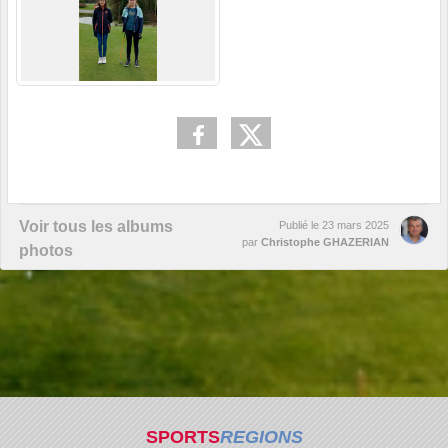
Voir tous les albums
Publié le
23 mars 2025
par
Christophe GHAZERIAN
photos
SPORTS
REGIONS